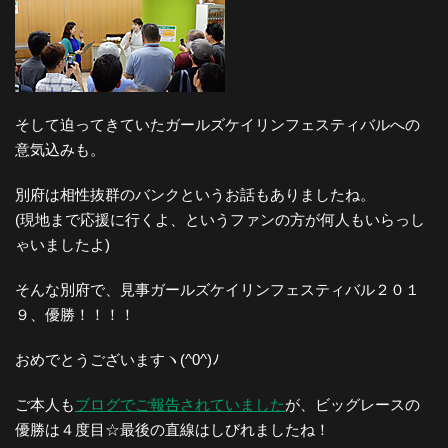
そして迫ってきていたガールズケイリンフェスティバルへの
意気込みも。
別府は相性抜群のバンクというお話もありましたね。
(現地まで応援に行くよ、というファンの方が何人もいらっし
ゃいましたよ)
そんな別府で、見事ガールズケイリンフェスティバル２０１
９、優勝！！！！
おめでとうございますヽ(^0^)ﾉ
ご本人も
ブログでご報告されていました
が、ビッグレースの
優勝は４度目☆最後の直線はしびれましたね！