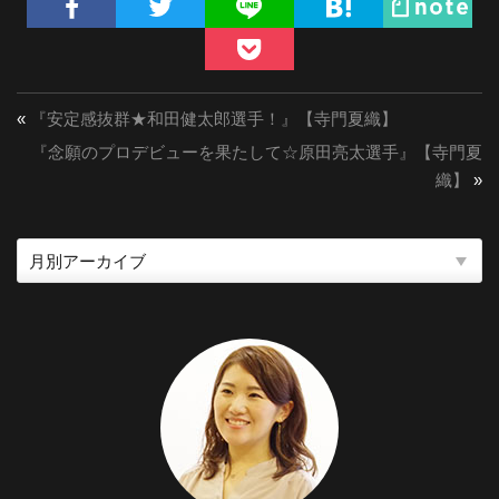
«
『安定感抜群★和田健太郎選手！』【寺門夏織】
『念願のプロデビューを果たして☆原田亮太選手』【寺門夏
織】
»