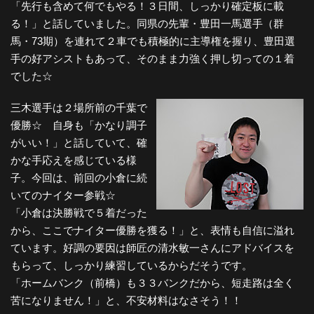
「先行も含めて何でもやる！３日間、しっかり確定板に載
る！」と話していました。同県の先輩・豊田一馬選手（群
馬・73期）を連れて２車でも積極的に主導権を握り、豊田選
手の好アシストもあって、そのまま力強く押し切っての１着
でした☆
三木選手は２場所前の千葉で
優勝☆ 自身も「かなり調子
がいい！」と話していて、確
かな手応えを感じている様
子。今回は、前回の小倉に続
いてのナイター参戦☆
「小倉は決勝戦で５着だった
から、ここでナイター優勝を獲る！」と、表情も自信に溢れ
ています。好調の要因は師匠の清水敏一さんにアドバイスを
もらって、しっかり練習しているからだそうです。
「ホームバンク（前橋）も３３バンクだから、短走路は全く
苦になりません！」と、不安材料はなさそう！！