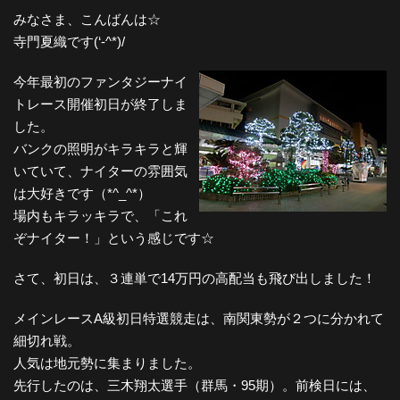
みなさま、こんばんは☆
寺門夏織です(‘-^*)/
今年最初のファンタジーナイ
トレース開催初日が終了しま
した。
バンクの照明がキラキラと輝
いていて、ナイターの雰囲気
は大好きです（*^_^*）
場内もキラッキラで、「これ
ぞナイター！」という感じです☆
さて、初日は、３連単で14万円の高配当も飛び出しました！
メインレースA級初日特選競走は、南関東勢が２つに分かれて
細切れ戦。
人気は地元勢に集まりました。
先行したのは、三木翔太選手（群馬・95期）。前検日には、