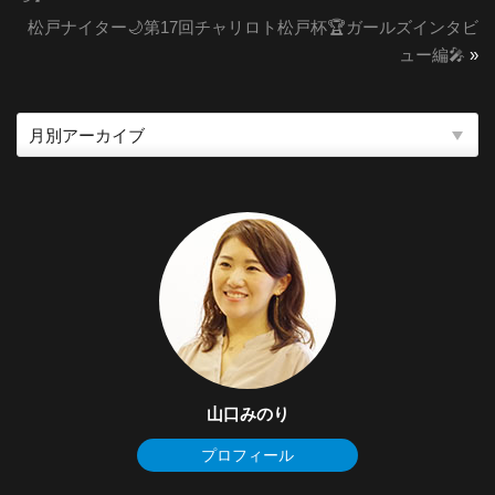
松戸ナイター🌙第17回チャリロト松戸杯🏆ガールズインタビ
ュー編🎤
»
山口みのり
プロフィール