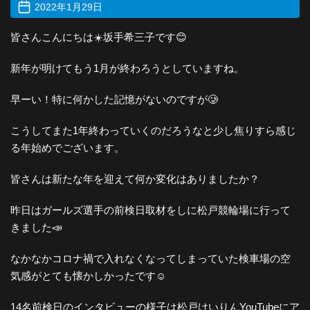
2022年1月29日
皆さんこんにちは☀️坂手希三子です😊
新年が明けてもう1月が終わろうとしていますね。
早ーい！特に何かした記憶がないのですが🥲
こうしてまた1年終わっていくのだろうなと少し焦りすら感じ
る年始めでございます。
皆さんは新たな年を迎えて何か変化はありましたか？
昨日はガールズ選手の前検日取材をしに松戸競輪場に行って
きました📣
なかなかコロナ禍で入れなくなってしまっていた検車場の空
気感がとても懐かしかったです☺️
14名前検日のインタビューの様子は松戸けいりんYouTubeにア