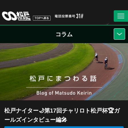
コラム
松戸ナイター🌙第17回チャリロト松戸杯🏆ガ
ールズインタビュー編🎤