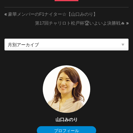
«
豪華メンバーのF1ナイター☆【山口みのり】
第17回チャリロト松戸杯🏆いよいよ決勝戦🔥
»
山口みのり
プロフィール