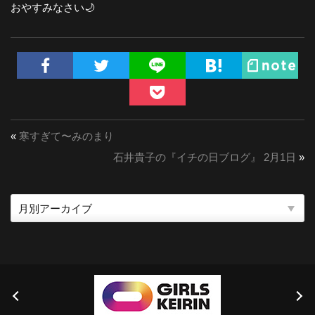
おやすみなさい🌙
«
寒すぎて〜みのまり
石井貴子の『イチの日ブログ』 2月1日
»