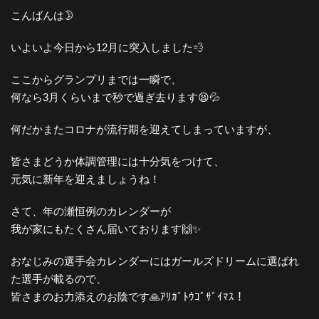
こんばんは🌛
いよいよ今日から12月に突入しました💨
ここからグランプリまでは一瞬で、
何なら3月くらいまで秒で過ぎ去ります😫💦
何だかまたコロナが流行期を迎えてしまっていますが、
皆さまどうか体調管理には十分気をつけて、
元気に新年を迎えましょうね！
さて、年の瀬恒例のカレンダーが
我が家にもたくさん届いております🙌✨
おなじみの選手会カレンダーにはガールズドリームに選ばれ
た選手が載るので、
皆さまのお力添えのお陰です🙏ｱﾘｶﾞﾄｳｺﾞｻﾞｲﾏｽ！