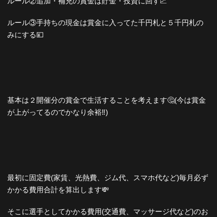
ルール②追加・補充の賞金は貯金・投資に回す📈
ルール③手持ちの現金は賞金に入ってた千円札と５千円札の
みにする💴
基本は２開催分の賞金で生活することを考えます🤔(今は賞金
が上がってるのでかなり余裕‼️)
最初に固定費(家賃、光熱費、ジム代、スマホ代など)毎月必ず
かかる費用合計を算出します💸
そこに選手としてかかる費用(交通費、マッサージ代など)のお