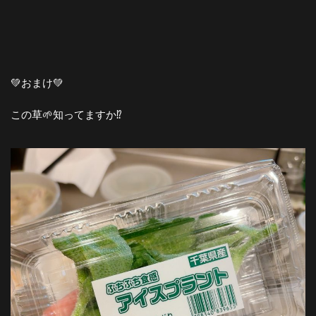
💚おまけ💚
この草🌱知ってますか⁉️