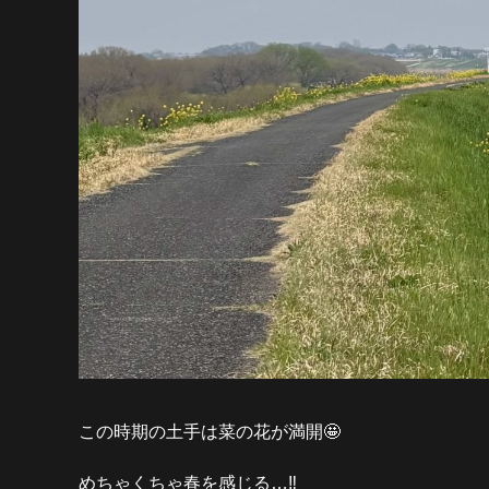
この時期の土手は菜の花が満開🤩
めちゃくちゃ春を感じる…‼️