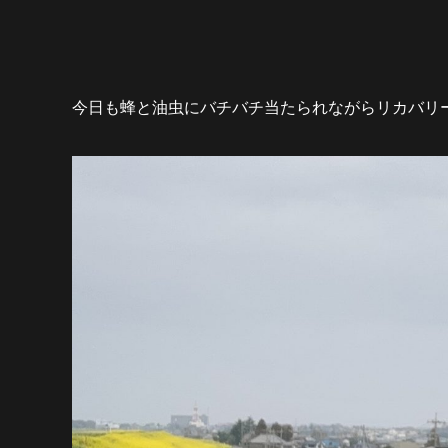
今日も蜂と油虫にバチバチ当たられながらリカバリー