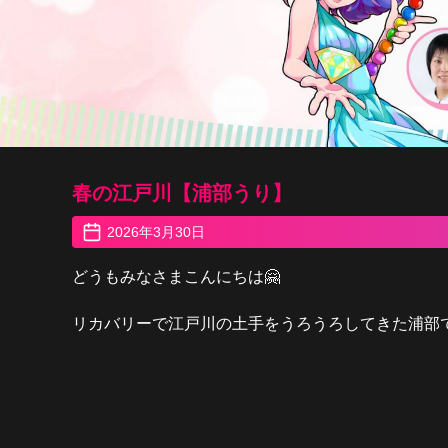
春の江戸川【浦部うり】
2026年3月30日
どうもみなさまこんにちは🤗
リカバリーで江戸川の土手をうろうろしてきた浦部です🚴