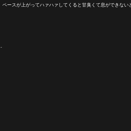
ペースが上がってハァハァしてくると甘臭くて息ができないと
…