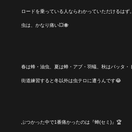
ロードを乗っている人ならわかっていただけるはず
虫は、かなり痛い💥🐝
春は蜂・油虫、夏は蝉・アブ・羽蟻、秋はバッタ・
街道練習すると冬以外は虫テロに遭うんです😂
ぶつかった中で1番痛かったのは『蝉(セミ)』🏆