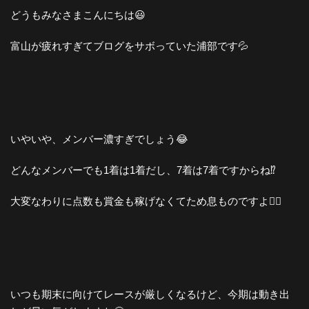
どうもみなさまこんにちは😃
富山が疲れすぎてブログをサボっていた浦部です💦
いやいや、メンバー濃すぎでしょう😂
どんなメンバーでも1着は1着だし、7着は7着ですからね⁉️
大変なわりに点数も賞金も稼げなくてため息ものですよ😮‍💨
いつも期末に向けてレースが厳しくなるけど、今期は動き出