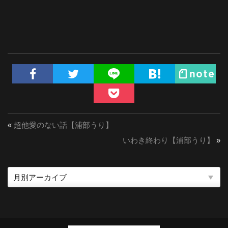
«
超他愛のない話【浦部うり】
いわき終わり【浦部うり】
»