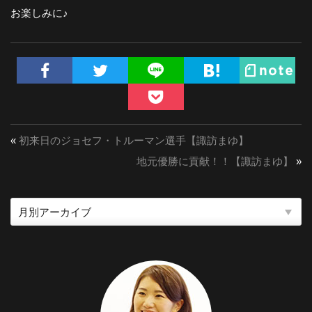
お楽しみに♪
«
初来日のジョセフ・トルーマン選手【諏訪まゆ】
地元優勝に貢献！！【諏訪まゆ】
»