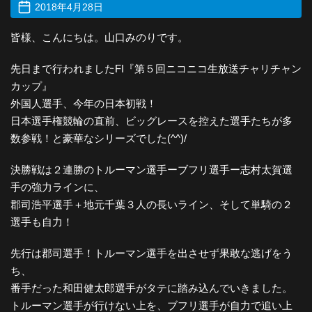
2018年4月28日
皆様、こんにちは。山口みのりです。
先日まで行われましたFI『第５回ニコニコ生放送チャリチャン
カップ』
外国人選手、今年の日本初戦！
日本選手権競輪の直前、ビッグレースを控えた選手たちが多
数参戦！と豪華なシリーズでした(^^)/
決勝戦は２連勝のトルーマン選手ーブフリ選手ー志村太賀選
手の強力ラインに、
郡司浩平選手＋地元千葉３人の長いライン、そして単騎の２
選手も自力！
先行は郡司選手！トルーマン選手を出させず果敢な逃げをう
ち、
番手だった和田健太郎選手がタテに踏み込んでいきました。
トルーマン選手が行けない上を、ブフリ選手が自力で追い上