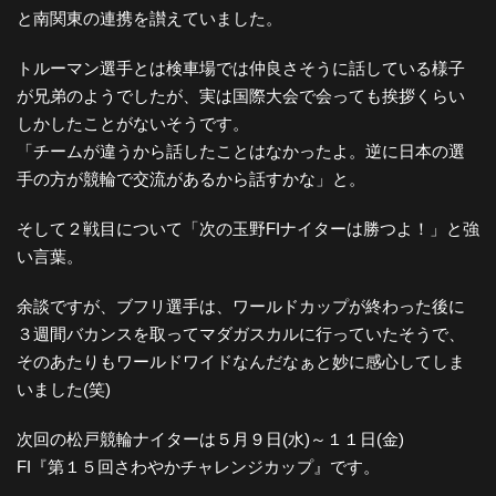
と南関東の連携を讃えていました。
トルーマン選手とは検車場では仲良さそうに話している様子
が兄弟のようでしたが、実は国際大会で会っても挨拶くらい
しかしたことがないそうです。
「チームが違うから話したことはなかったよ。逆に日本の選
手の方が競輪で交流があるから話すかな」と。
そして２戦目について「次の玉野FIナイターは勝つよ！」と強
い言葉。
余談ですが、ブフリ選手は、ワールドカップが終わった後に
３週間バカンスを取ってマダガスカルに行っていたそうで、
そのあたりもワールドワイドなんだなぁと妙に感心してしま
いました(笑)
次回の松戸競輪ナイターは５月９日(水)～１１日(金)
FI『第１５回さわやかチャレンジカップ』です。