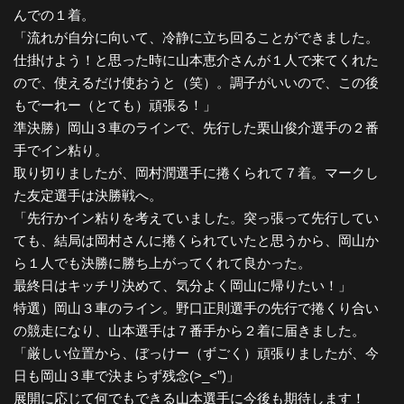
んでの１着。
「流れが自分に向いて、冷静に立ち回ることができました。
仕掛けよう！と思った時に山本恵介さんが１人で来てくれた
ので、使えるだけ使おうと（笑）。調子がいいので、この後
もでーれー（とても）頑張る！」
準決勝）岡山３車のラインで、先行した栗山俊介選手の２番
手でイン粘り。
取り切りましたが、岡村潤選手に捲くられて７着。マークし
た友定選手は決勝戦へ。
「先行かイン粘りを考えていました。突っ張って先行してい
ても、結局は岡村さんに捲くられていたと思うから、岡山か
ら１人でも決勝に勝ち上がってくれて良かった。
最終日はキッチリ決めて、気分よく岡山に帰りたい！」
特選）岡山３車のライン。野口正則選手の先行で捲くり合い
の競走になり、山本選手は７番手から２着に届きました。
「厳しい位置から、ぼっけー（ずごく）頑張りましたが、今
日も岡山３車で決まらず残念(>_<”)」
展開に応じて何でもできる山本選手に今後も期待します！