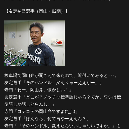
【友定祐己選手（岡山・82期）】
検車場で岡山弁が聞こえて来たので、近付いてみると･･･。
友定選手「そのハンドル、変えりゃーええがー。」
寺門「わー。岡山弁、懐かしい！」
友定選手「どこが？メッチャ標準語じゃろ？てか、ワシは標
準語しか話しとらんし。」
寺門「コテコテの岡山弁ですよ(^_^;)」
友定選手「ほんなら、何て言やーええん？」
寺門「『そのハンドル、変えたらいいじゃないですか。』も