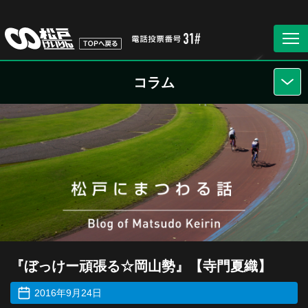
コラム
『ぼっけー頑張る☆岡山勢』【寺門夏織】
2016年9月24日