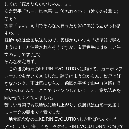
しくは『変えたらいいじゃん。』」
友定選手「わー。気色悪ぃ。笑われるわ！（近くの後輩に）
なぁ？」
後輩「はい。岡山でそんなん言うたら皆に気持ち悪がられま
すわ。」
競輪中継は全国放送なので、奥様からいつも「標準語で喋る
ように！」と注意されるそうですが、友定選手には厳しい注
文のようです(^_^;)
そんな友定選手、
「この後の地元のKEIRIN EVOLUTIONに向けて、カーボンフ
レームでもがいて来ました。調子はよう分からん。松戸は好
きなバンク。雨は気にならん。前回の平塚で山中（秀將）君
にやられたんで、ここでリベンジしたい！」と、意気込みを
聞かせてくれていました。
苦しい展開でも決勝戦に勝ち上がり、決勝戦は山形一気選手
にマークの競走で６着でした。
「地元記念なのにKEIRIN EVOLUTIONしか呼ばれんかった
(-“”-;)」という悔しさを、そのKEIRIN EVOLUTIONでぶつけて