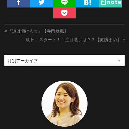
«
『道は開ける☆』【寺門夏織】
明日、スタート！！注目選手は？？【諏訪まゆ】
»