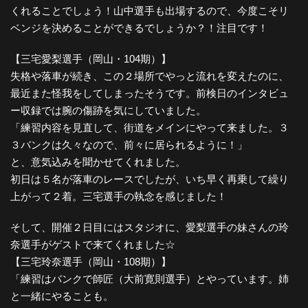
くれることでしょう！山中選手も出場するので、今度こそリ
ベンジを決めることができるでしょうか？！注目です！
【三宅愛梨選手（岡山・104期）】
失格や落車が続き、この２場所でやっと流れを変えたのに、
最近また怪我をしてしまったそうです。前検日のインタビュ
ー収録では腕の傷跡を気にしていました。
「練習内容を見直して、街道をメインにやって来ました。３
３バンクは久々なので、前々に居られるように！」
と、意気込みを聞かせてくれました。
初日は５名が落車のレースでしたが、いち早く再乗して繰り
上がって２着。三宅選手の執念を感じました！
そして、開催２日目にはスタジオに、愛梨選手の妹さんの玲
奈選手がゲストで来てくれました☆
【三宅玲奈選手（岡山・108期）】
「練習はバンクで師匠（大前寛則選手）とやっています。姉
と一緒にやることも。