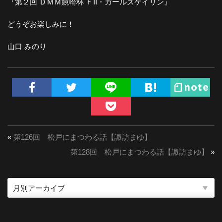
『第２回 ＤＭＭ競輪杯 ＦII・ガールズケイリン』
どうぞお楽しみに！
山口 みのり
«
第126回 松戸にまつわる話【諏訪まゆ】
第128回 松戸にまつわる話【諏訪まゆ】
»