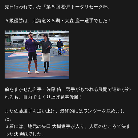
先日行われていた『第８回 松戸トータリゼータ杯』
Ａ級優勝は、北海道８８期・大森 慶一選手でした！
前をまかせた岩手・佐藤 佑一選手がもつれる展開で連結が外
れるも、自力でまくり上げ見事優勝！
また佐藤選手も追い上げ、最終的にはワンツーを決めまし
た。
３着には、地元の矢口 大樹選手が入り、人気のところで決ま
った決勝戦でした。