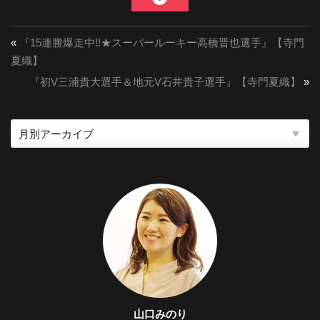
«
『15連勝爆走中!!★スーパールーキー高橋晋也選手』【寺門
夏織】
『初V三浦貴大選手＆地元V石井貴子選手』【寺門夏織】
»
山口みのり