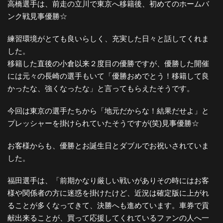
高橋選手は、前走の立川で東京へ移籍後、初めてのホームバ
ンク戦見事優勝☆
練習環境がとても良いらしく、充実した日々と話してくれま
した。
移籍した直後の小倉以来２度目の優勝ですが、優勝した開催
には元々の長崎の選手もいて「優勝おめでとう！移籍して良
かったな、強くなったな」と言ってもらえたそうです。
今回は東京の選手たちから「地元だからな！結果だせよ」と
プレッシャーを掛けられていたそうですが(笑)見事優勝☆
お客様からも、優勝とお誕生日とダブルでお祝いされていま
した。
福田選手は、「前期かなり厳しい戦いがありその時にはお客
様や関係者の方に迷惑を掛けたけど、近況は確定版に上がれ
ることが多くなってきて、決勝へも進めています。車券で貢
献出来ることが、買って応援してくれているファンの人へ一