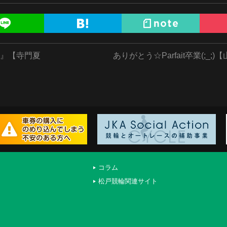
勝』【寺門夏
ありがとう☆Parfait卒業(;_;
コラム
松戸競輪関連サイト