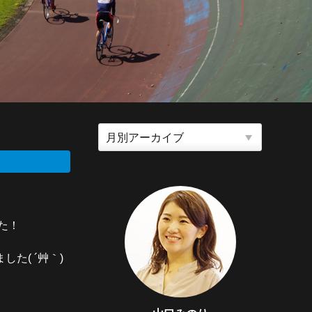
た！
( ´艸｀)