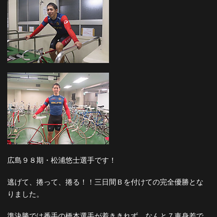
広島９８期・松浦悠士選手です！
逃げて、捲って、捲る！！三日間Ｂを付けての完全優勝とな
りました。
準決勝では番手の橋本選手が着ききれず、なんと７車身差で