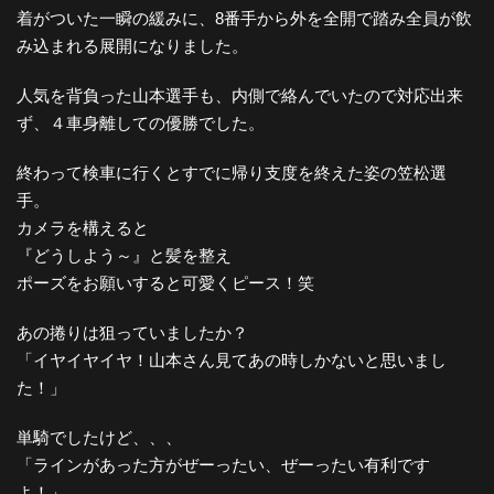
着がついた一瞬の緩みに、8番手から外を全開で踏み全員が飲
み込まれる展開になりました。
人気を背負った山本選手も、内側で絡んでいたので対応出来
ず、４車身離しての優勝でした。
終わって検車に行くとすでに帰り支度を終えた姿の笠松選
手。
カメラを構えると
『どうしよう～』と髪を整え
ポーズをお願いすると可愛くピース！笑
あの捲りは狙っていましたか？
「イヤイヤイヤ！山本さん見てあの時しかないと思いまし
た！」
単騎でしたけど、、、
「ラインがあった方がぜーったい、ぜーったい有利です
よ！」