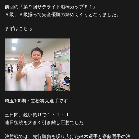
前回の『第９回サテライト船橋カップＦ１』
Ａ級、Ｓ級揃って完全優勝の締めくくりとなりました。
まずはこちら
埼玉100期・笠松将太選手です
三日間、鋭い捲りで１・１・１
連日後続を大きく引き離し圧勝でした
決勝戦では、先行勝負を繰り広げた畝木選手と齋藤選手の決