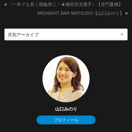
«
『一年でも長く競輪界に！★篠田宗克選手』【寺門夏織】
MIDNIGHT BAR MATSUDO【山口みのり】
»
山口みのり
プロフィール