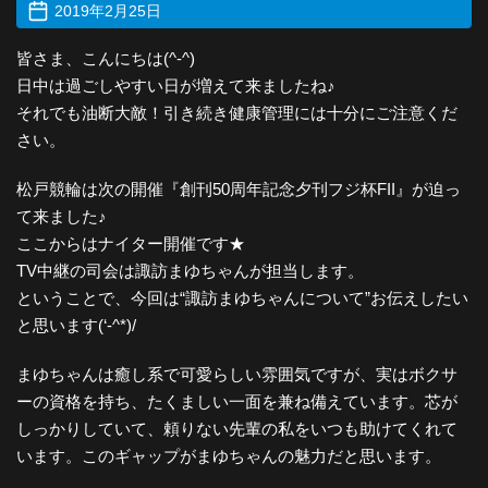
2019年2月25日
皆さま、こんにちは(^-^)
日中は過ごしやすい日が増えて来ましたね♪
それでも油断大敵！引き続き健康管理には十分にご注意くだ
さい。
松戸競輪は次の開催『創刊50周年記念夕刊フジ杯FII』が迫っ
て来ました♪
ここからはナイター開催です★
TV中継の司会は諏訪まゆちゃんが担当します。
ということで、今回は“諏訪まゆちゃんについて”お伝えしたい
と思います(‘-^*)/
まゆちゃんは癒し系で可愛らしい雰囲気ですが、実はボクサ
ーの資格を持ち、たくましい一面を兼ね備えています。芯が
しっかりしていて、頼りない先輩の私をいつも助けてくれて
います。このギャップがまゆちゃんの魅力だと思います。