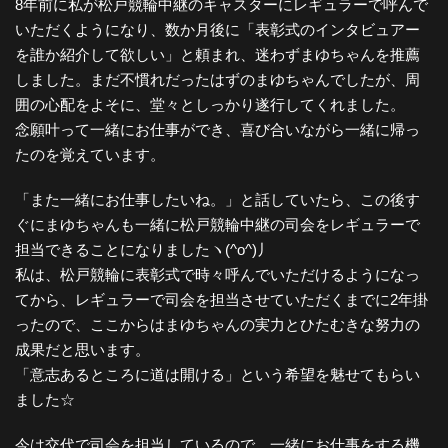
8年前に私が松戸競輪中継のキャスターにレギュラーで呼んで
いただくようになり、数か月後に「表彰式のインタビュアー
を誰か紹介して欲しい」と頼まれ、迷わずまゆちゃんを推薦
しました。まだ不慣れだったはずのまゆちゃんでしたが、周
囲の心配をよそに、堂々としっかり遂行してくれました。
念願叶って一緒にお仕事ができ、喜び合いながら一緒に帰っ
たのを覚えています。
「また一緒にお仕事したいね。」と話していたら、この後す
ぐにまゆちゃんも一緒に松戸競輪中継の司会をレギュラーで
担当できることになりましたヽ(^o^)丿
私は、松戸競輪に表彰式で時々呼んでいただけるようになっ
てから、レギュラーで司会を担当させていただくまでに2年掛
ったので、ここからはまゆちゃんの実力とひたむきな努力の
成果だと思います。
「意志あるところに道は開ける」という希望を魅せてもらい
ました☆
今は交代で司会を担当しているので、一緒にお仕事をする機