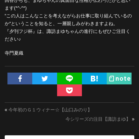
回答からも、まゆちゃんの真面目な性格が伝わったかと思い
ます(*^-^*)
“この人はこんなことを考えながらお仕事に取り組んでいるの
か“ということを知ると、一層親しみがわきますよね。
『夕刊フジ杯』は、諏訪まゆちゃんの進行にもぜひご注目く
ださい♪
寺門夏織
«
今年初のＧ１ウィナー☆【山口みのり】
今シリーズの注目【諏訪まゆ】
»