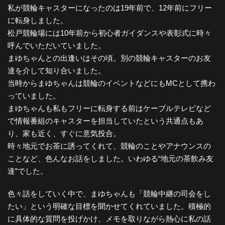
私が競輪キャスターになったのは19年前で、12年前にフリー
に転身しました。
松戸競輪場には10年前から初心者ガイダンスや表彰式に時々
呼んでいただいていました。
まゆちゃんとの出逢いはその頃。別の競輪キャスターのお友
達を介して知り合いました。
当時からまゆちゃんは競輪のイベントなどにもMCとして携わ
っていました。
まゆちゃんも私もフリーに転身する前はケーブルテレビなど
で情報番組のキャスターを担当していたという共通点もあ
り、家も近く、すぐに意気投合。
時々地元でお茶に誘ってくれて、競輪のことやアナウンスの
ことなど、色んなお話をしました。いわゆる“地元の茶飲み友
達”でした。
色々話をしていく中で、まゆちゃんも「競輪中継の司会をし
たい」という明確な目標を聞かせてくれていました。積極的
に具体的な質問を投げかけ、メモを取りながら熱心に私の話