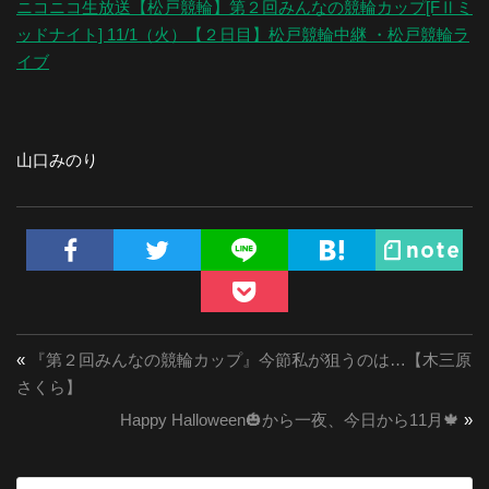
ニコニコ生放送【松戸競輪】第２回みんなの競輪カップ[FⅡミ
ッドナイト] 11/1（火）【２日目】松戸競輪中継 ・松戸競輪ラ
イブ
山口みのり
«
『第２回みんなの競輪カップ』今節私が狙うのは…【木三原
さくら】
Happy Halloween🎃から一夜、今日から11月🍁
»