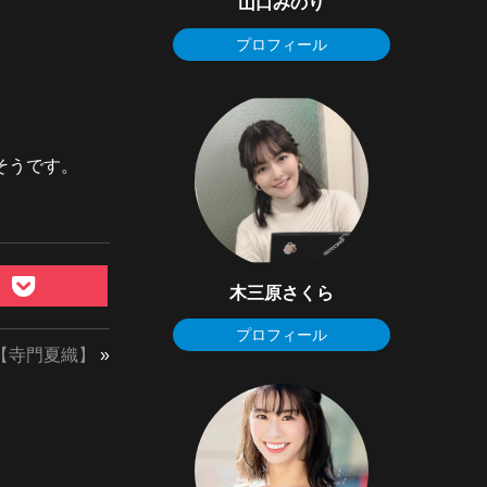
山口みのり
プロフィール
。
そうです。
木三原さくら
プロフィール
【寺門夏織】
»