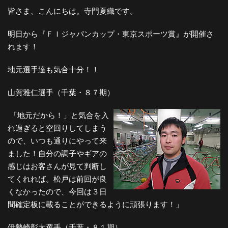
皆さま、こんにちは。寺門夏織です。
明日から『ＦＩジャパンカップ・東京スポーツ賞』が開催さ
れます！
地元選手達も気合十分！！
山賀雅仁選手（千葉・８７期）
「地元だから！」と気合を入
れ過ぎると空回りしてしまう
ので、いつも通りにやって来
ました！自分の調子やギアの
感じはお客さんが見て判断し
てくれれば。松戸は前回が良
くなかったので、今回は３日
間確定板に載ることができるように頑張ります！」
伊勢崎彰大選手（千葉・８１期）