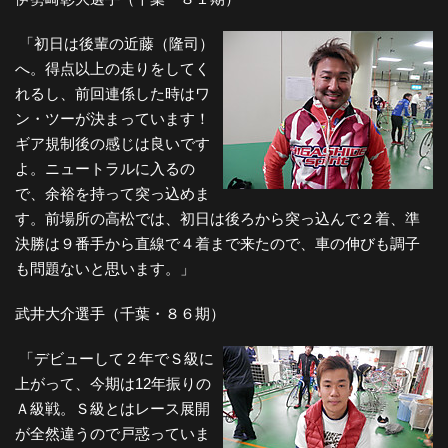
「初日は後輩の近藤（隆司）
へ。得点以上の走りをしてく
れるし、前回連係した時はワ
ン・ツーが決まっています！
ギア規制後の感じは良いです
よ。ニュートラルに入るの
で、余裕を持って突っ込めま
す。前場所の高松では、初日は後ろから突っ込んで２着、準
決勝は９番手から直線で４着まで来たので、車の伸びも調子
も問題ないと思います。」
武井大介選手（千葉・８６期）
「デビューして２年でＳ級に
上がって、今期は12年振りの
Ａ級戦。Ｓ級とはレース展開
が全然違うので戸惑っていま