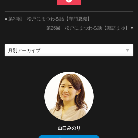
«
第24回 松戸にまつわる話【寺門夏織】
第26回 松戸にまつわる話【諏訪まゆ】
»
山口みのり