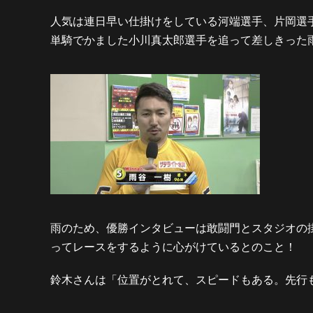
人気は連日早い仕掛けをしている河端選手、片岡選
単騎でかました小川真太郎選手を追って差しきった雨谷
雨のため、優勝インタビューは敢闘門とスタジオの
ってレースをするように心がけているとのこと！
鈴木さんは「位置がとれて、スピードもある。先行