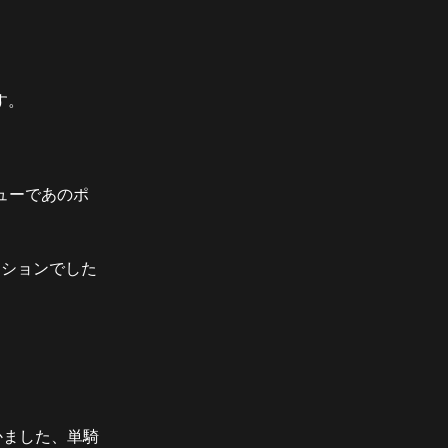
す。
ューであのポ
ィションでした
かました、単騎