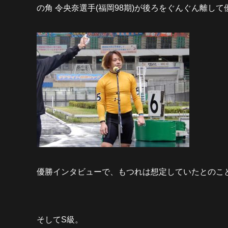
の角 令央奈選手(福岡98期)が後ろをぐんぐん離して
優勝インタビューで、もつれは想定していたとのこ
そしてS級。