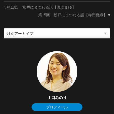
«
第13回 松戸にまつわる話【諏訪まゆ】
第15回 松戸にまつわる話【寺門夏織】
»
山口みのり
プロフィール