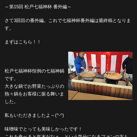
～第15回 松戸七福神杯 番外編～
さて3回目の番外編。これで七福神杯番外編は最終稿となりま
す。
まずはこちら！！
松戸七福神杯恒例の七福神鍋
です。
大きな鍋でお野菜たっぷりの
熱々鍋をお客様に振る舞いま
した。
私もいただきましたよ～(^-^)
味噌味でとっても美味しかったです！
これを食べると年末だなぁ、という気分になるファンの方も