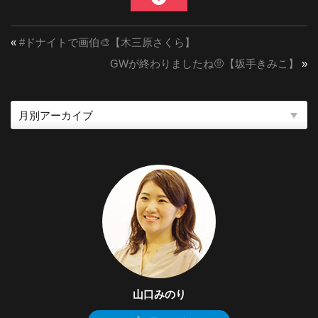
«
#ドナイトで画伯🎨【木三原さくら】
GWが終わりましたね🤨【坂手きみこ】
»
山口みのり