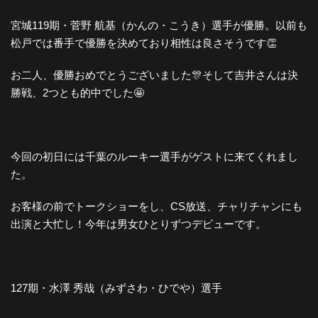
宮城119期・菅野 航基（かんの・こうき）選手が優勝。以前も
松戸では番手で優勝を決めており相性は良さそうです👏
お二人、優勝おめでとうございました🎊そして吉井さんは決
勝戦、2つとも的中でした🤩
今回の初日には千葉のルーキー選手がゲストに来てくれまし
た。
お客様の前でトークショーをし、CS放送、チャリチャンにも
出演と大忙し！今年は男女ひとりずつデビューです。
127期・水澤 秀哉（みずさわ・ひでや）選手