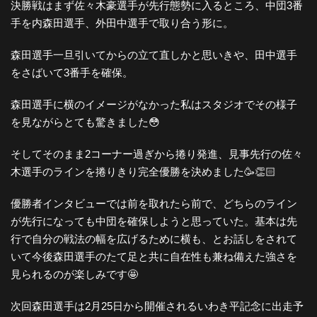
決勝戦はまず佐々木豪選手が先行態勢に入るところ、中団3番
手を内森田選手、外田中選手で取り合う形に。
森田選手一旦引いてからの立て直しかと思いきや、田中選手
をさばいて3番手を確保。
森田選手に横のイメージがなかった私はスタジオでその様子
を見ながらとても驚きました😳
そしてそのまま2コーナー過ぎから捲り発進、見事先行の佐々
木選手のラインを捲りきり完全優勝を決めました🥳👏🏻
優勝者インタビューでは前を取れたら前で、どちらのライン
が先行になっても中団を確保しようと思っていた。基本は先
行で自分の戦法の幅を広げるために横も、とお話しをされて
いて今後森田選手のたて足と共に自在性も兼ね備えた強さを
見られるのが楽しみです🤩
次回森田選手は2月25日から開催されるいわき平記念に出走予