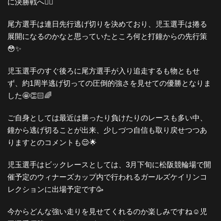
に決勝戦へ🚴‍♀️
尾方選手は連日先行逃げ切りを決めており、児玉選手は捲る
展開になるのかなと思っていたところ何と打鐘からの先行策
😳✨
児玉選手のすぐ後ろに尾方選手が入り追走するも物ともせ
ず、約1周半逃げ切っての圧倒的強さを見せての優勝となりま
した🤩👏🏻🌈
ご自身としては最近は勝ったり負けたりのレースも多い中、
鐘から逃げ切ることが出来、少しづつ自信も取り戻せつつあ
りますとのコメントも😌🌟
児玉選手はビックレースとしては、3月下旬に松阪競輪場で開
催予定のウィナーズカップ内で行われるガールズケイリンコ
レクションに出場予定です🥳
今からどんな強い走りを見せてくれるのか楽しみですね☺️児