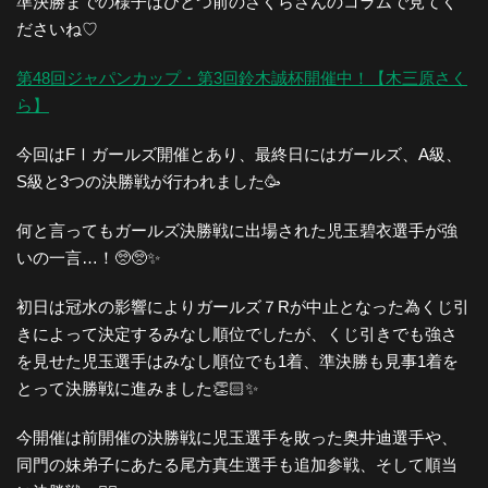
準決勝までの様子はひとつ前のさくらさんのコラムで見てく
ださいね♡
第48回ジャパンカップ・第3回鈴木誠杯開催中！【木三原さく
ら】
今回はFⅠガールズ開催とあり、最終日にはガールズ、A級、
S級と3つの決勝戦が行われました🥳
何と言ってもガールズ決勝戦に出場された児玉碧衣選手が強
いの一言…！🥺🥺✨
初日は冠水の影響によりガールズ７Rが中止となった為くじ引
きによって決定するみなし順位でしたが、くじ引きでも強さ
を見せた児玉選手はみなし順位でも1着、準決勝も見事1着を
とって決勝戦に進みました👏🏻✨
今開催は前開催の決勝戦に児玉選手を敗った奥井迪選手や、
同門の妹弟子にあたる尾方真生選手も追加参戦、そして順当