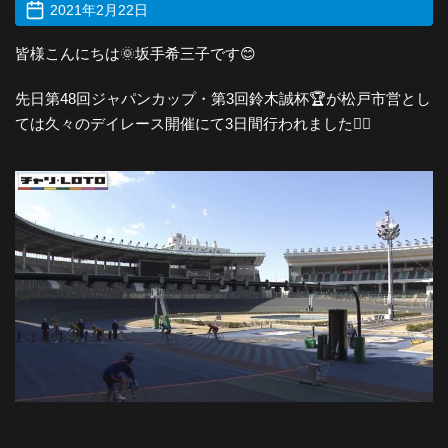
2021年2月22日
皆様こんにちは🌞坂手希三子です😊
先日第48回ジャパンカップ・第3回鈴木誠杯🏆が松戸市営とし
ては久々のデイレース開催にて3日間行われました🚴‍♀️