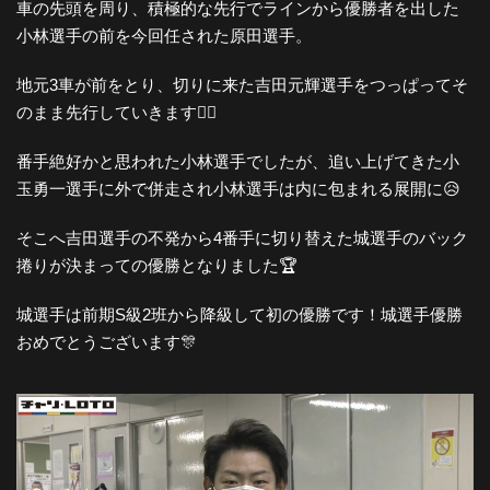
車の先頭を周り、積極的な先行でラインから優勝者を出した
小林選手の前を今回任された原田選手。
地元3車が前をとり、切りに来た吉田元輝選手をつっぱってそ
のまま先行していきます🚴‍♀️
番手絶好かと思われた小林選手でしたが、追い上げてきた小
玉勇一選手に外で併走され小林選手は内に包まれる展開に😥
そこへ吉田選手の不発から4番手に切り替えた城選手のバック
捲りが決まっての優勝となりました🏆
城選手は前期S級2班から降級して初の優勝です！城選手優勝
おめでとうございます🎊