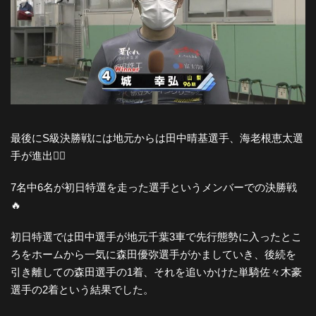
最後にS級決勝戦には地元からは田中晴基選手、海老根恵太選
手が進出🚴‍♂️
7名中6名が初日特選を走った選手というメンバーでの決勝戦
🔥
初日特選では田中選手が地元千葉3車で先行態勢に入ったとこ
ろをホームから一気に森田優弥選手がかましていき、後続を
引き離しての森田選手の1着、それを追いかけた単騎佐々木豪
選手の2着という結果でした。