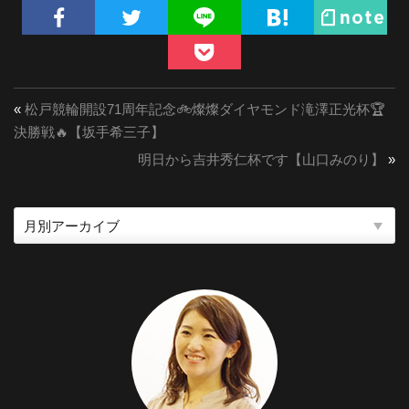
«
松戸競輪開設71周年記念🚲燦燦ダイヤモンド滝澤正光杯🏆
決勝戦🔥【坂手希三子】
明日から吉井秀仁杯です【山口みのり】
»