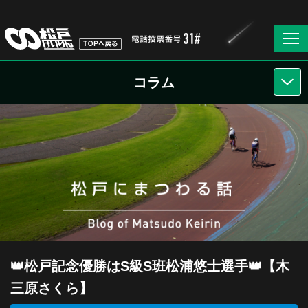
コラム
👑松戸記念優勝はS級S班松浦悠士選手👑【木
三原さくら】