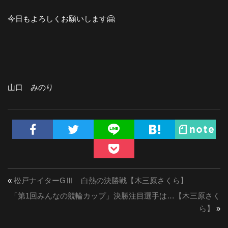
今日もよろしくお願いします🤗
山口 みのり
«
松戸ナイターGⅢ 白熱の決勝戦【木三原さくら】
「第1回みんなの競輪カップ」決勝注目選手は…【木三原さく
ら】
»