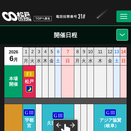
開催日程
1
2
3
4
5
6
7
8
9
10
11
12
13
14
1
2026
6
月
月
火
水
木
金
土
日
月
火
水
木
金
土
日
本場
松戸
開催
宇都
アジア協賛
久留米記念
宮
（岐阜）