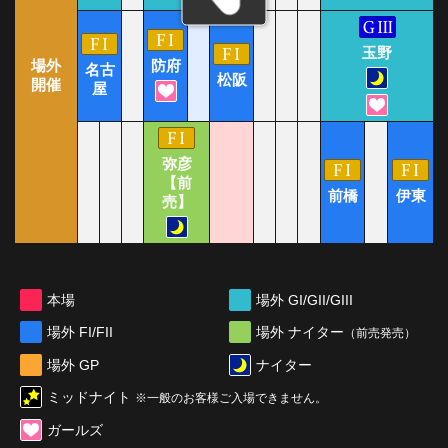
玉野
場外
防府
名古
松阪
開催
屋
弥彦
【前
前橋
伊東
売】
本場
場外 GI/GII/GIII
場外 ナイター
場外 FI/FII
（前売発売）
場外 GP
ナイター
ミッドナイト
※一般のお客様ご入場できません。
ガールズ