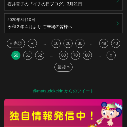
石井貴子の『イチの日ブログ』3月21日
2020年3月10日
令和２年４月より ご来場の皆様へ
...
...
« 先頭
«
10
20
30
48
49
...
...
50
51
52
60
70
80
»
最後 »
@matsudokeirin からのツイート