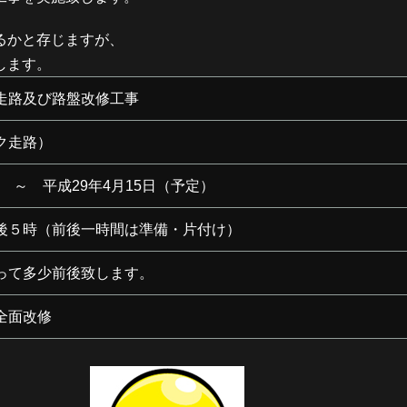
るかと存じますが、
します。
走路及び路盤改修工事
ク走路）
日 ～ 平成29年4月15日（予定）
後５時（前後一時間は準備・片付け）
って多少前後致します。
全面改修