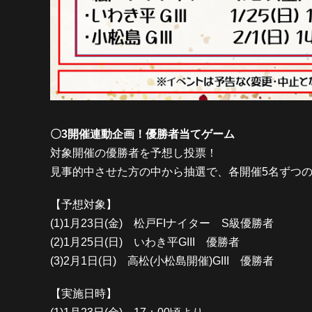
〇3開催連動企画！優勝者当てゲーム
対象開催の優勝者を予想し投票！
見事的中させた方の中から抽選で、各開催5名ずつの
【予想対象】
(1)1月23日(金) 松戸FIナイター S級優勝者
(2)1月25日(日) いわき平GIII 優勝者
(3)2月1日(日) 高松(小松島開催)GIII 優勝者
【実施日時】