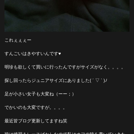
これぇぇぇー
すんごいはきやすいんです♥︎
明珍も欲しくて買いに行ったんですがサイズがなく。。。。
探し回ったらジュニアサイズにありました( ´ ▽ ` )ﾉ
足が小さい女子も大変ね（ーー；）
でかいのも大変ですが。。。。
最近皆ブログ更新してますね笑