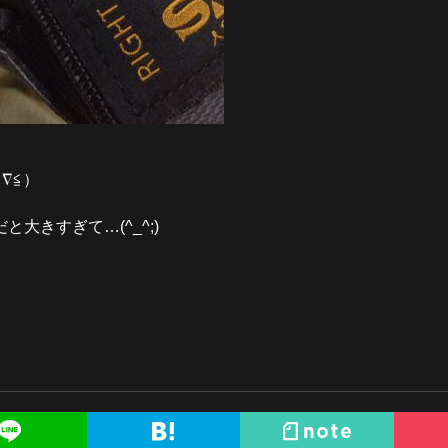
∇≦）
きすぎて…(^_^;)