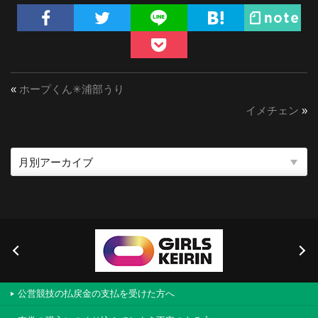
«
ホープくん✳︎浦部うり
イメチェン
»
公営競技の払戻金の支払を受けた方へ