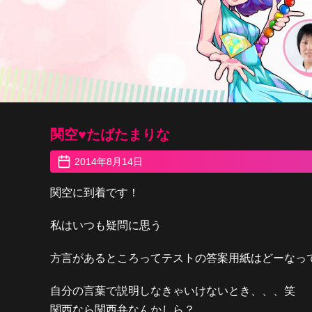
関空♥︎たばたまりな
2014年8月14日
関空に到着です！
私はいつも疑問に思う
方言があるところってテストの答案用紙はどーなっ
自分の言葉で説明しなきゃいけないとき、、、笑
関西なら関西弁なんかしら？