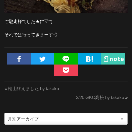
ご馳走様でした★(*'▽'*)
それでは行ってきまーす💨
«
松山終えました by takako
3/20 GKC高松 by takako
»