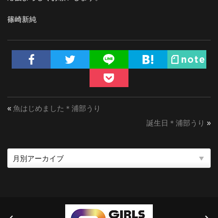
篠崎新純
«
魚はじめました＊浦部うり
誕生日＊浦部うり
»