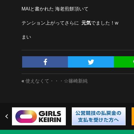
MAIと書かれた 海老煎餅頂いて
テンション上がってさらに
元気
でました！w
まい
«
使えなくて・・・☆篠崎新純