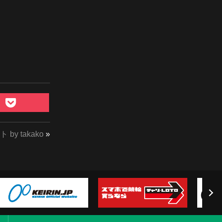
y takako
»