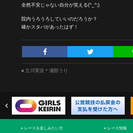
全然不安じゃない自分が笑える(^_^;)
院内うろうろしていいのだろうか？
確かスタバがあったはず！
«
立川実況＊浦部うり
レースを楽しみたい方
レース情報