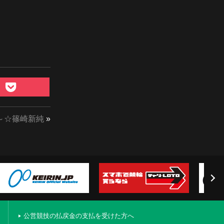
～☆篠崎新純
»
公営競技の払戻金の支払を受けた方へ