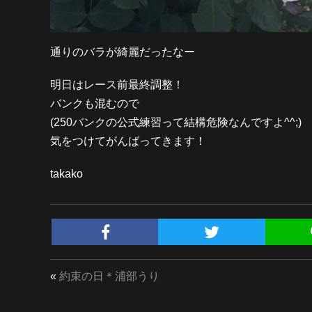
通りのバラが綺麗だったなー
明日はレース前最終調整！
バンクも混むので
(250バンクの公式練習って結構危険なんですよ^^;)
気をつけてがんばってきます！
takako
«
約束の日＊浦部うり