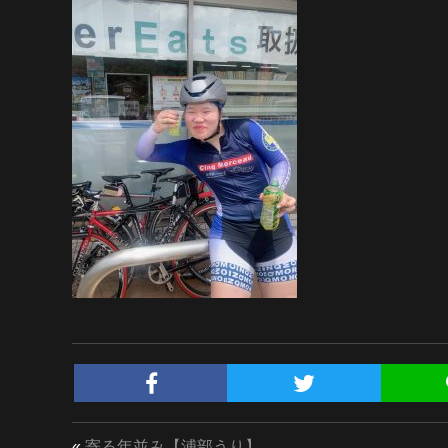
«
寄る年並み【浦部うり】