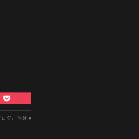
ログ』 号外
»