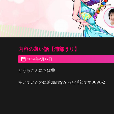
内容の薄い話【浦部うり】
2024年2月17日
どうもこんにちは😃
空いていたのに追加のなかった浦部です🚲🚲💨