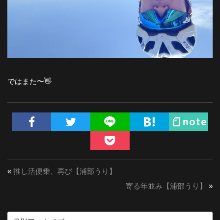
ではまた〜👋
«
推し活便乗、再び【浦部うり】
寄る年並み【浦部うり】
»