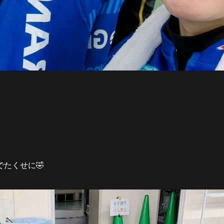
たくせに🤣