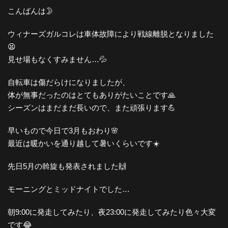
こんばんは🌛
ウィナーズガルコレは車体故障により戦線離脱となりました
😫
見せ場もなくすみません…💦
自転車は傷だらけになりましたが、
体が無事だったのはとてもありがたいことです🙏
シーズンはまだまだ長いので、また頑張ります💪
早いもので今日で3月もおわり🌸
最近は暖かいを通り越して暑いくらいです☀️
先日5月の斡旋も発表されました🙌
モーニングとミッドナイトでした…
朝9:00に発走してみたり、夜23:00に発走してみたり色々大変
です😂