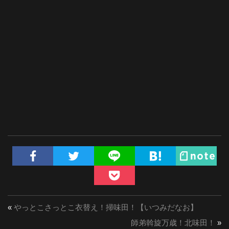
«
やっとこさっとこ衣替え！掃味田！【いつみだなお】
師弟斡旋万歳！北味田！
»