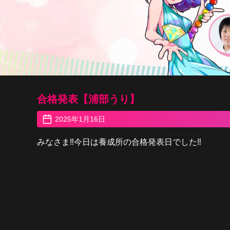
合格発表【浦部うり】
2025年1月16日
みなさま‼️今日は養成所の合格発表日でした‼️