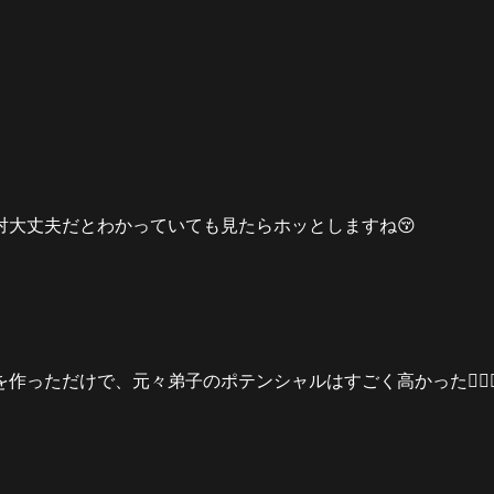
対大丈夫だとわかっていても見たらホッとしますね😚
を作っただけで、元々弟子のポテンシャルはすごく高かった
🏋🏻‍