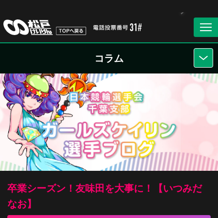
コラム
卒業シーズン！友味田を大事に！【いつみだ
なお】