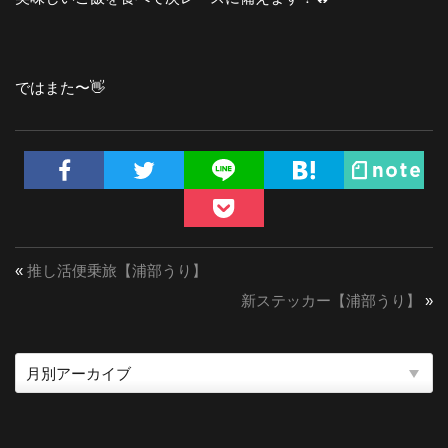
ではまた〜👋
«
推し活便乗旅【浦部うり】
新ステッカー【浦部うり】
»