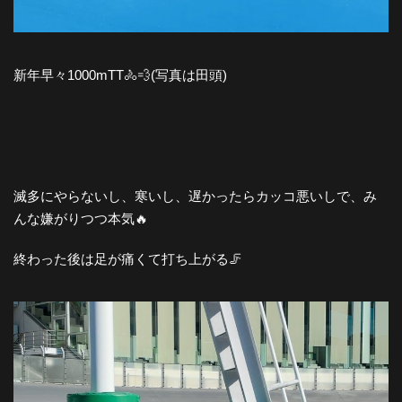
新年早々1000mTT🚴💨(写真は田頭)
滅多にやらないし、寒いし、遅かったらカッコ悪いしで、み
んな嫌がりつつ本気🔥
終わった後は足が痛くて打ち上がる🦵