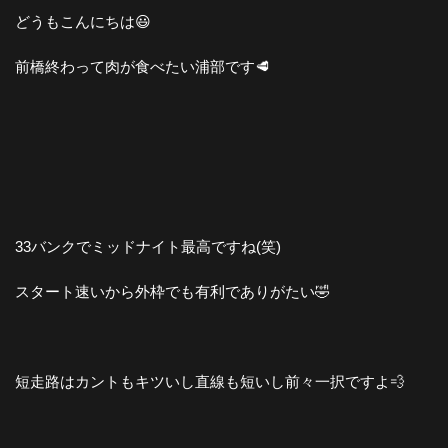
どうもこんにちは😃
前橋終わって肉が食べたい浦部です🥩
33バンクでミッドナイト最高ですね(笑)
スタート速いから外枠でも有利でありがたい🤣
短走路はカントもキツいし直線も短いし前々一択ですよ💨