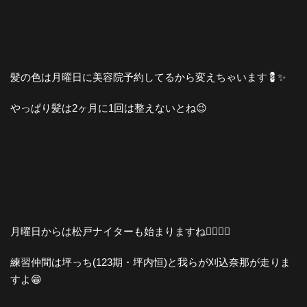
髪の色は月曜日に美容院予約してるから変えちゃいます💈✨
やっぱり髪は2ヶ月に1回は整えないとね😉
月曜日からは松戸ナイターも始まりますね🚴‍♀️🚴‍♂️
練習仲間は坪っち(123期・坪内恒)と我らが刈込奈那が走りま
すよ😁