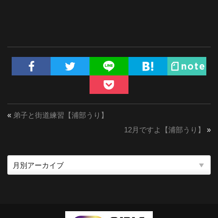
«
弟子と街道練習【浦部うり】
12月ですよ【浦部うり】
»