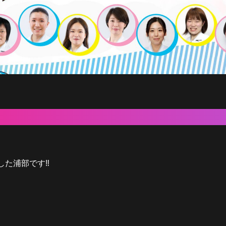
た浦部です‼️